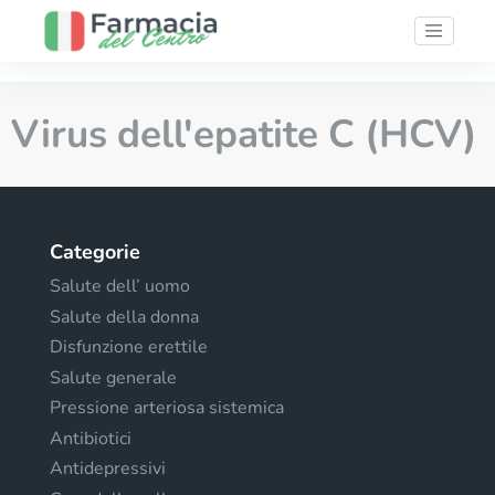
Virus dell'epatite C (HCV)
Categorie
Salute dell’ uomo
Salute della donna
Disfunzione erettile
Salute generale
Pressione arteriosa sistemica
Antibiotici
Antidepressivi