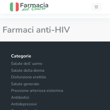
Farmaci anti-HIV
Categorie
Salute dell’ uomo
Salute della donna
Disfunzione erettile
Salute generale
Pressione arteriosa sistemica
Antibiotici
Antidepressivi