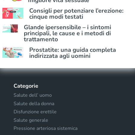
migliore vita sessuale
Consigli per potenziare l’erezione:
cinque modi testati
Glande ipersensibile – i sintomi
principali, le cause e i metodi di
trattamento
Prostatite: una guida completa
indirizzata agli uomini
Categorie
Salute dell’ uomo
Salute della donna
Disfunzione erettile
Salute generale
Pressione arteriosa sistemica