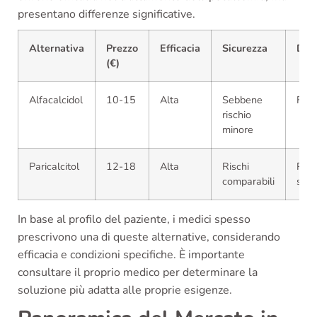
presentano differenze significative.
Alternativa
Prezzo
Efficacia
Sicurezza
Disp
(€)
Alfacalcidol
10-15
Alta
Sebbene
Far
rischio
minore
Paricalcitol
12-18
Alta
Rischi
Pres
comparabili
solo
In base al profilo del paziente, i medici spesso
prescrivono una di queste alternative, considerando
efficacia e condizioni specifiche. È importante
consultare il proprio medico per determinare la
soluzione più adatta alle proprie esigenze.