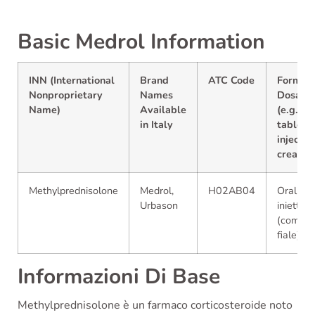
Basic Medrol Information
INN (International
Brand
ATC Code
Forms 
Nonproprietary
Names
Dosage
Name)
Available
(e.g.,
in Italy
tablets,
injectio
creams)
Methylprednisolone
Medrol,
H02AB04
Orali e
Urbason
iniettabil
(compre
fiale)
Informazioni Di Base
Methylprednisolone è un farmaco corticosteroide noto