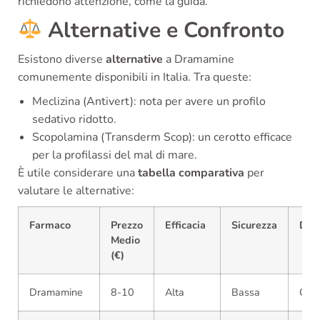
richiedono attenzione, come la guida.
Alternative e Confronto
Esistono diverse
alternative
a Dramamine
comunemente disponibili in Italia. Tra queste:
Meclizina (Antivert): nota per avere un profilo
sedativo ridotto.
Scopolamina (Transderm Scop): un cerotto efficace
per la profilassi del mal di mare.
È utile considerare una
tabella comparativa
per
valutare le alternative:
Farmaco
Prezzo
Efficacia
Sicurezza
Disp
Medio
(€)
Dramamine
8-10
Alta
Bassa
OTC