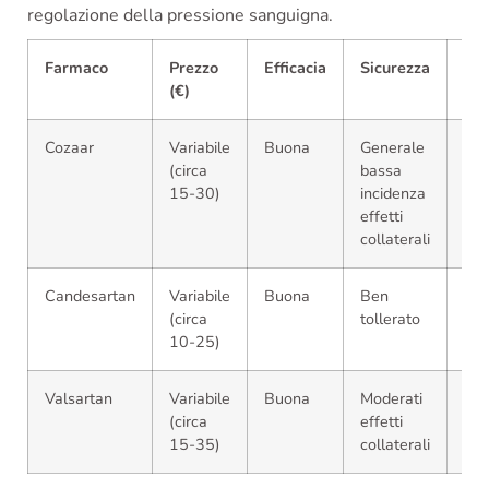
regolazione della pressione sanguigna.
Farmaco
Prezzo
Efficacia
Sicurezza
Dis
(€)
Cozaar
Variabile
Buona
Generale
Co
(circa
bassa
nel
15-30)
incidenza
far
effetti
collaterali
Candesartan
Variabile
Buona
Ben
Dis
(circa
tollerato
10-25)
Valsartan
Variabile
Buona
Moderati
Co
(circa
effetti
nel
15-35)
collaterali
far