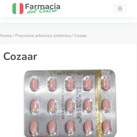
Home
/
Pressione arteriosa sistemica
/ Cozaar
Cozaar