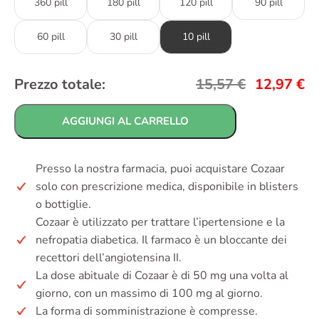
360 pill
180 pill
120 pill
90 pill
60 pill
30 pill
10 pill
Prezzo totale:
15,57
€
12,97
€
AGGIUNGI AL CARRELLO
Presso la nostra farmacia, puoi acquistare Cozaar
solo con prescrizione medica, disponibile in blisters
o bottiglie.
Cozaar è utilizzato per trattare l’ipertensione e la
nefropatia diabetica. Il farmaco è un bloccante dei
recettori dell’angiotensina II.
La dose abituale di Cozaar è di 50 mg una volta al
giorno, con un massimo di 100 mg al giorno.
La forma di somministrazione è compresse.