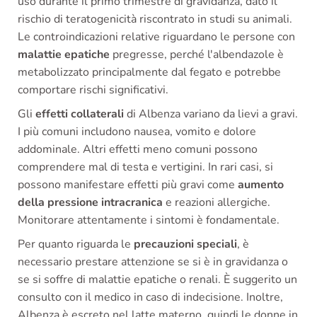
uso durante il primo trimestre di gravidanza, dato il
rischio di teratogenicità riscontrato in studi su animali.
Le controindicazioni relative riguardano le persone con
malattie epatiche
pregresse, perché l'albendazole è
metabolizzato principalmente dal fegato e potrebbe
comportare rischi significativi.
Gli
effetti collaterali
di Albenza variano da lievi a gravi.
I più comuni includono nausea, vomito e dolore
addominale. Altri effetti meno comuni possono
comprendere mal di testa e vertigini. In rari casi, si
possono manifestare effetti più gravi come
aumento
della pressione intracranica
e reazioni allergiche.
Monitorare attentamente i sintomi è fondamentale.
Per quanto riguarda le
precauzioni speciali
, è
necessario prestare attenzione se si è in gravidanza o
se si soffre di malattie epatiche o renali. È suggerito un
consulto con il medico in caso di indecisione. Inoltre,
Albenza è escreto nel latte materno, quindi le donne in